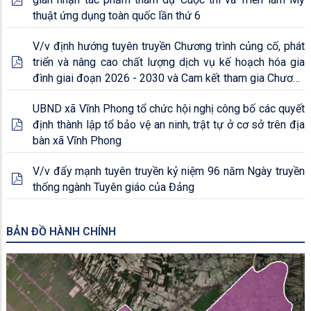
thuật ứng dụng toàn quốc lần thứ 6
V/v định hướng tuyên truyền Chương trình củng cố, phát
triển và nâng cao chất lượng dịch vụ kế hoạch hóa gia
đình giai đoạn 2026 - 2030 và Cam kết tham gia Chương
trình Kế hoạch hóa gia đình toàn cầu đến năm 2030
UBND xã Vĩnh Phong tổ chức hội nghị công bố các quyết
(FP2030)
định thành lập tổ bảo vệ an ninh, trật tự ở cơ sở trên địa
bàn xã Vĩnh Phong
V/v đẩy mạnh tuyên truyền kỷ niệm 96 năm Ngày truyền
thống ngành Tuyên giáo của Đảng
BẢN ĐỒ HÀNH CHÍNH