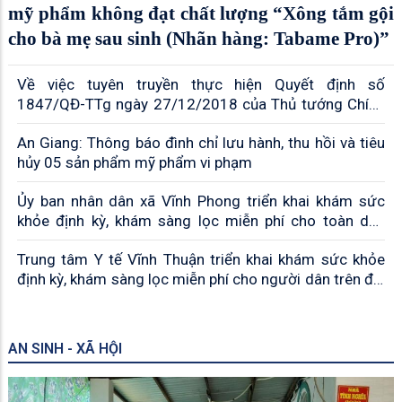
mỹ phẩm không đạt chất lượng “Xông tắm gội
cho bà mẹ sau sinh (Nhãn hàng: Tabame Pro)”
Về việc tuyên truyền thực hiện Quyết định số
1847/QĐ-TTg ngày 27/12/2018 của Thủ tướng Chính
phủ về việc phê duyệt Đề án Văn hóa công vụ
An Giang: Thông báo đình chỉ lưu hành, thu hồi và tiêu
hủy 05 sản phẩm mỹ phẩm vi phạm
Ủy ban nhân dân xã Vĩnh Phong triển khai khám sức
khỏe định kỳ, khám sàng lọc miễn phí cho toàn dân
năm 2026
Trung tâm Y tế Vĩnh Thuận triển khai khám sức khỏe
định kỳ, khám sàng lọc miễn phí cho người dân trên địa
bàn các xã Vĩnh Bình, Vĩnh Phong và Vĩnh Thuận
AN SINH - XÃ HỘI