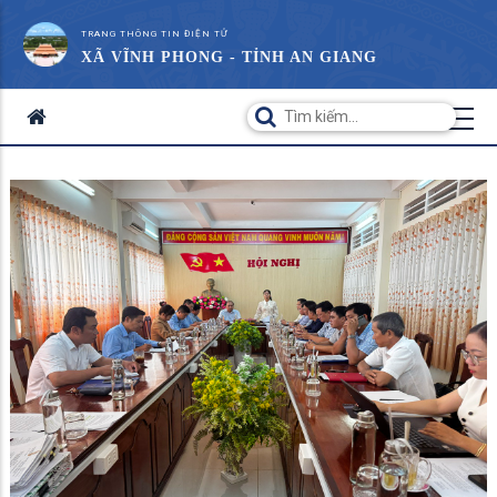
TRANG THÔNG TIN ĐIỆN TỬ
XÃ VĨNH PHONG - TỈNH AN GIANG