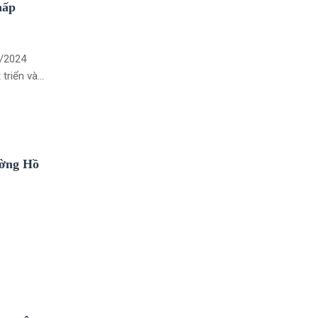
hấp
7/2024
 triển và
hiều
trang,
ấc mơ an
ường Hồ