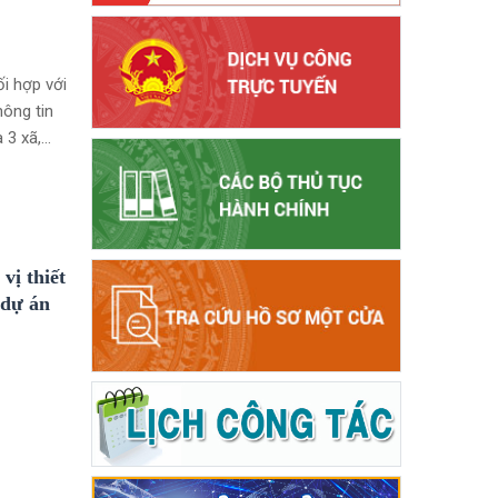
i hợp với
hông tin
 3 xã,
vị thiết
 dự án