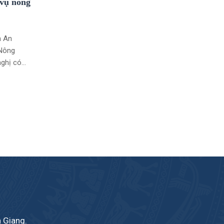
 vụ nông
h An
 Nông
nghị có
a Liên
h tế xã,
 Phó
đã về
n Giang.