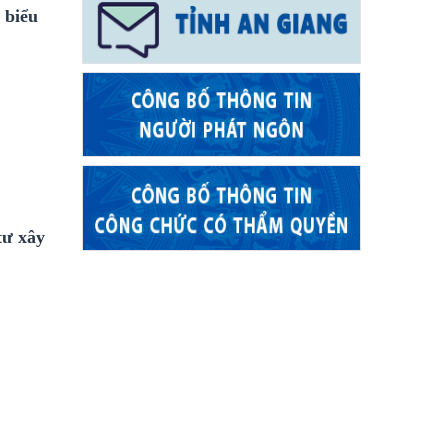
 biểu
tư xây