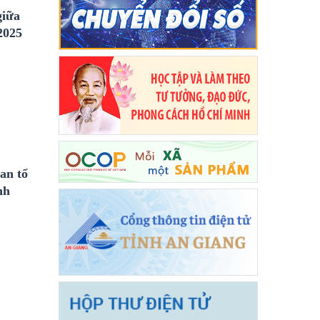
giữa
2025
an tổ
nh