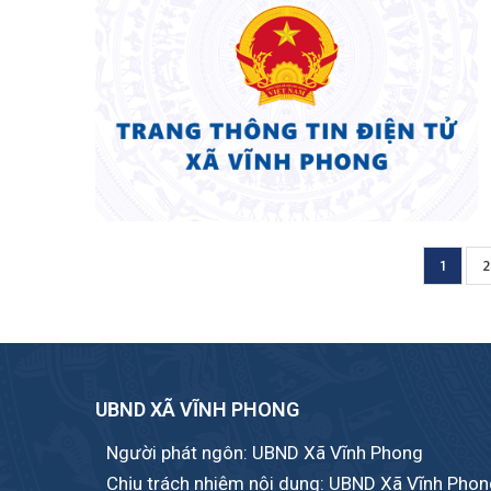
Curren
1
P
2
Pagination
page
UBND XÃ VĨNH PHONG
Người phát ngôn: UBND Xã Vĩnh Phong
Chịu trách nhiệm nội dung: UBND Xã Vĩnh Pho