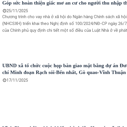
Góp sức hoàn thiện giấc mơ an cư cho người thu nhập t
25/11/2025
Chương trình cho vay nhà ở xã hội do Ngân hàng Chính sách xã hội
(NHCSXH) triển khai theo Nghị định số 100/2024/NĐ-CP ngày 26/
của Chính phủ quy định chi tiết một số điều của Luật Nhà ở về phát
quản lý nhà ở xã hội. Thông qua nguồn vốn vay ưu đãi này, có rất n
khách hàng, đặc biệt là cán bộ, công chức, viên chức, lực lượng vũ 
người lao động có thu nhập thấp đã có điều kiện hiện thực hóa gi
cư.
UBND xã tổ chức cuộc họp bàn giao mặt bằng dự án Đ
chí Minh đoạn Rạch sỏi-Bến nhất, Gò quao-Vĩnh Thuận
17/11/2025