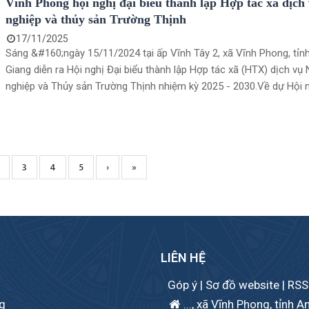
Vĩnh Phong hội nghị đại biểu thành lập Hợp tác xã dịch
nghiệp và thủy sản Trường Thịnh
17/11/2025
Sáng &#160;ngày 15/11/2024 tại ấp Vĩnh Tây 2, xã Vĩnh Phong, tỉn
Giang diễn ra Hội nghị Đại biểu thành lập Hợp tác xã (HTX) dịch vụ
nghiệp và Thủy sản Trường Thịnh nhiệm kỳ 2025 - 2030.Về dự Hội 
ông Võ Văn Ửng, Ủy viên Ban Thường vụ, Chủ nhiệm Ủy ban kiểm tr
minh HTX tỉnh An Giang; ông Võ Trung Thực, Phó Trưởng Phòng kin
ông Cô Văn Ét, Phó chủ tịch Hội Nông dân xã, ông Trần Bảo Quốc,
Trưởng ấp Vĩnh Tây 2, cùng với 104 đại biểu là thành viên của HTX 
t
age
Page
3
Page
4
Page
5
Next
›
Trang
»
dự.&#160;
page
cuối
LIÊN HỆ
Góp ý
|
Sơ đồ website
|
RSS
ng
..., xã Vĩnh Phong, tỉnh A