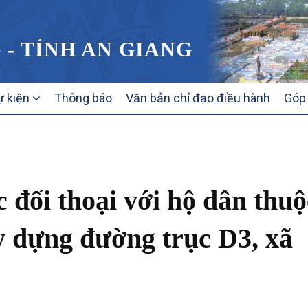
 - TỈNH AN GIANG
ự kiện
Thông báo
Văn bản chỉ đạo điều hành
Góp 
đối thoại với hộ dân thuộ
y dựng đường trục D3, xã