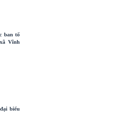
c ban tổ
 xã Vĩnh
đại biểu