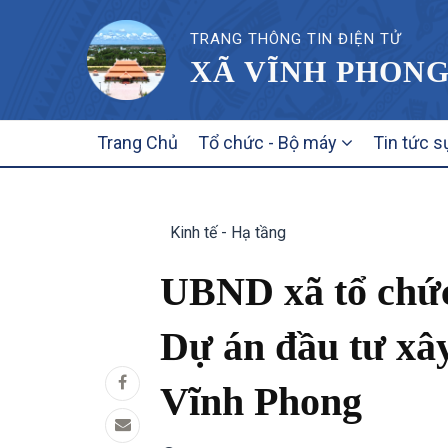
TRANG THÔNG TIN ĐIỆN TỬ
XÃ VĨNH PHONG
MAIN
Trang Chủ
Tổ chức - Bộ máy
Tin tức s
NAVIGATION
Kinh tế - Hạ tầng
UBND xã tổ chức 
Dự án đầu tư xâ
Vĩnh Phong