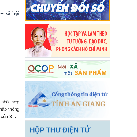
 – xã hội
 phối hợp
thập thông
 của 3 xã,