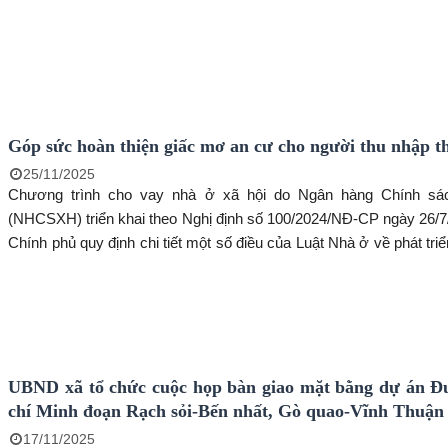
Góp sức hoàn thiện giấc mơ an cư cho người thu nhập t
25/11/2025
Chương trình cho vay nhà ở xã hội do Ngân hàng Chính sá
(NHCSXH) triển khai theo Nghị định số 100/2024/NĐ-CP ngày 26/7
Chính phủ quy định chi tiết một số điều của Luật Nhà ở về phát tri
lý nhà ở xã hội. Thông qua nguồn vốn vay ưu đãi này, có rất nh
hàng, đặc biệt là cán bộ, công chức, viên chức, lực lượng vũ tr
lao động có thu nhập thấp đã có điều kiện hiện thực hóa giấc mơ an
UBND xã tổ chức cuộc họp bàn giao mặt bằng dự án 
chí Minh đoạn Rạch sỏi-Bến nhất, Gò quao-Vĩnh Thuận
17/11/2025