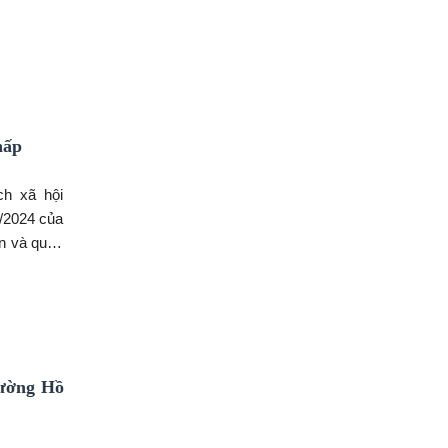
hấp
ch xã hội
/2024 của
ển và quản
iều khách
ang, người
 cư.
Đường Hồ