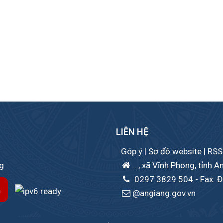
LIÊN HỆ
Góp ý
|
Sơ đồ website
|
RSS
ng
..., xã Vĩnh Phong, tỉnh A
0297.3829.504
- Fax: Đ
@angiang.gov.vn