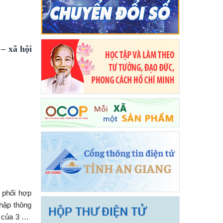
 – xã hội
 phối hợp
thập thông
 của 3 xã,