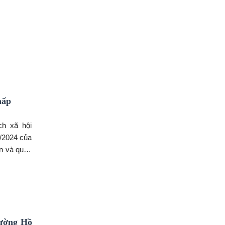
hấp
ch xã hội
/2024 của
ển và quản
iều khách
ang, người
 cư.
Đường Hồ