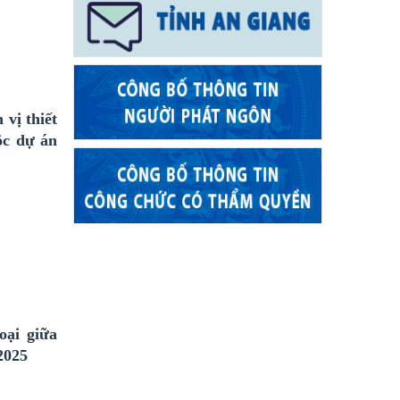
vị thiết
ộc dự án
oại giữa
2025