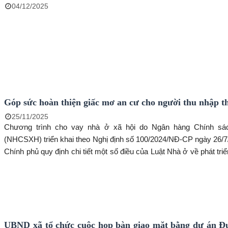
04/12/2025
Góp sức hoàn thiện giấc mơ an cư cho người thu nhập t
25/11/2025
Chương trình cho vay nhà ở xã hội do Ngân hàng Chính sá
(NHCSXH) triển khai theo Nghị định số 100/2024/NĐ-CP ngày 26/7
Chính phủ quy định chi tiết một số điều của Luật Nhà ở về phát tri
lý nhà ở xã hội. Thông qua nguồn vốn vay ưu đãi này, có rất nh
hàng, đặc biệt là cán bộ, công chức, viên chức, lực lượng vũ tr
lao động có thu nhập thấp đã có điều kiện hiện thực hóa giấc mơ an
UBND xã tổ chức cuộc họp bàn giao mặt bằng dự án 