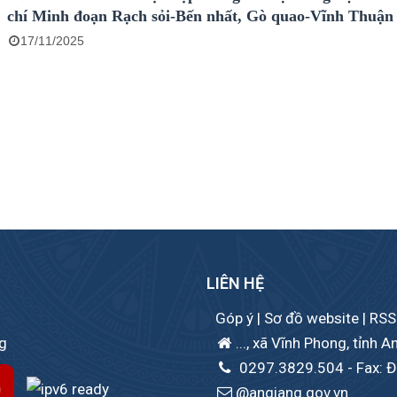
chí Minh đoạn Rạch sỏi-Bến nhất, Gò quao-Vĩnh Thuận
17/11/2025
LIÊN HỆ
Góp ý
|
Sơ đồ website
|
RSS
ng
..., xã Vĩnh Phong, tỉnh A
0297.3829.504
- Fax: Đ
@angiang.gov.vn