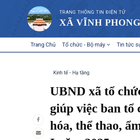
TRANG THÔNG TIN ĐIỆN TỬ
XÃ VĨNH PHONG
MAIN
Trang Chủ
Tổ chức - Bộ máy
Tin tức s
NAVIGATION
Kinh tế - Hạ tầng
UBND xã tổ chức
giúp việc ban tổ
hóa, thể thao, ẩ