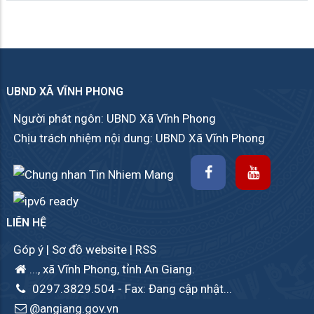
UBND XÃ VĨNH PHONG
Người phát ngôn: UBND Xã Vĩnh Phong
Chịu trách nhiệm nội dung: UBND Xã Vĩnh Phong
LIÊN HỆ
Góp ý
|
Sơ đồ website
|
RSS
..., xã Vĩnh Phong, tỉnh An Giang.
0297.3829.504
- Fax: Đang cập nhật...
@angiang.gov.vn