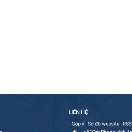
LIÊN HỆ
Góp ý
|
Sơ đồ website
|
RSS
ng
..., xã Vĩnh Phong, tỉnh A