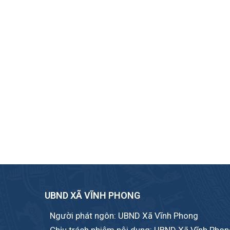
UBND XÃ VĨNH PHONG
Người phát ngôn: UBND Xã Vĩnh Phong
Chịu trách nhiệm nội dung: UBND Xã Vĩnh Pho