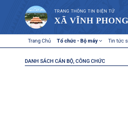
TRANG THÔNG TIN ĐIỆN TỬ
XÃ VĨNH PHONG
MAIN
Trang Chủ
Tổ chức - Bộ máy
Tin tức 
NAVIGATION
DANH SÁCH CÁN BỘ, CÔNG CHỨC