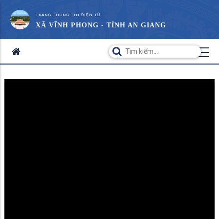
TRANG THÔNG TIN ĐIỆN TỬ
XÃ VĨNH PHONG - TỈNH AN GIANG