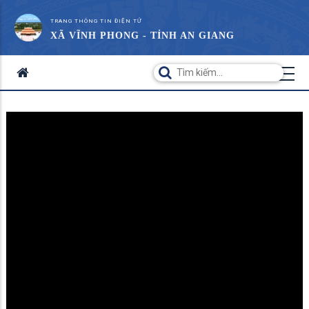
TRANG THÔNG TIN ĐIỆN TỬ
XÃ VĨNH PHONG - TỈNH AN GIANG