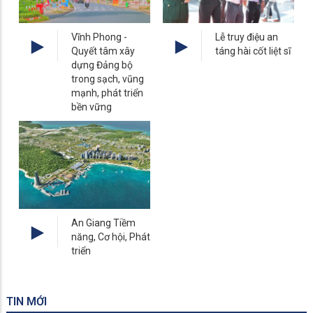
Vĩnh Phong -
Lễ truy điệu an
Quyết tâm xây
táng hài cốt liệt sĩ
dựng Đảng bộ
trong sạch, vũng
mạnh, phát triển
bền vững
An Giang Tiềm
năng, Cơ hội, Phát
triển
TIN MỚI