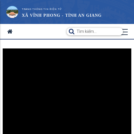
TRANG THÔNG TIN ĐIỆN TỬ
XÃ VĨNH PHONG - TỈNH AN GIANG