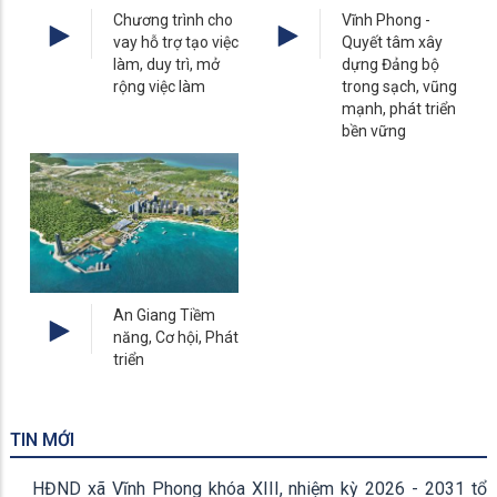
Chương trình cho
Vĩnh Phong -
vay hỗ trợ tạo việc
Quyết tâm xây
làm, duy trì, mở
dựng Đảng bộ
rộng việc làm
trong sạch, vũng
mạnh, phát triển
bền vững
An Giang Tiềm
năng, Cơ hội, Phát
triển
TIN MỚI
HĐND xã Vĩnh Phong khóa XIII, nhiệm kỳ 2026 - 2031 tổ