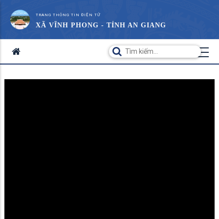
TRANG THÔNG TIN ĐIỆN TỬ
XÃ VĨNH PHONG - TỈNH AN GIANG