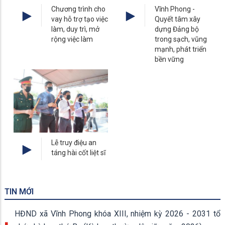
Chương trình cho
Vĩnh Phong -
vay hỗ trợ tạo việc
Quyết tâm xây
làm, duy trì, mở
dựng Đảng bộ
rộng việc làm
trong sạch, vũng
mạnh, phát triển
bền vững
Lễ truy điệu an
táng hài cốt liệt sĩ
TIN MỚI
HĐND xã Vĩnh Phong khóa XIII, nhiệm kỳ 2026 - 2031 tổ