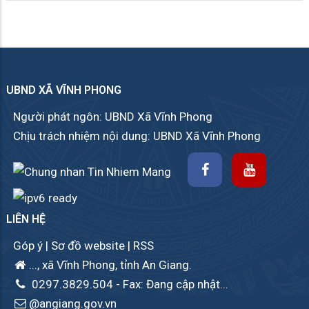
UBND XÃ VĨNH PHONG
Người phát ngôn: UBND Xã Vĩnh Phong
Chịu trách nhiệm nội dung: UBND Xã Vĩnh Phong
LIÊN HỆ
Góp ý
|
Sơ đồ website
|
RSS
..., xã Vĩnh Phong, tỉnh An Giang.
0297.3829.504
- Fax: Đang cập nhật...
@angiang.gov.vn