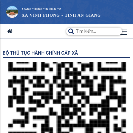
TRANG THÔNG TIN ĐIỆN TỬ
XÃ VĨNH PHONG - TỈNH AN GIANG
BỘ THỦ TỤC HÀNH CHÍNH CẤP XÃ