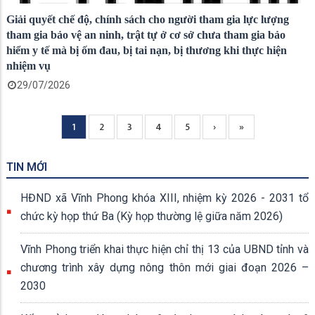
Giải quyết chế độ, chính sách cho người tham gia lực lượng
tham gia bảo vệ an ninh, trật tự ở cơ sở chưa tham gia bảo
hiểm y tế mà bị ốm đau, bị tai nạn, bị thương khi thực hiện
nhiệm vụ
29/07/2026
Current
1
Page
2
Page
3
Page
4
Page
5
Next
›
Trang
»
Pagination
page
page
cuối
TIN MỚI
HĐND xã Vĩnh Phong khóa XIII, nhiệm kỳ 2026 - 2031 tổ
chức kỳ họp thứ Ba (Kỳ họp thường lệ giữa năm 2026)
Vĩnh Phong triển khai thực hiện chỉ thị 13 của UBND tỉnh và
chương trình xây dựng nông thôn mới giai đoạn 2026 –
2030