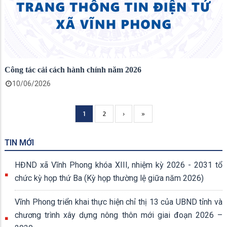
Công tác cải cách hành chính năm 2026
10/06/2026
Current
1
Page
2
Next
›
Trang
»
Pagination
page
page
cuối
TIN MỚI
HĐND xã Vĩnh Phong khóa XIII, nhiệm kỳ 2026 - 2031 tổ
chức kỳ họp thứ Ba (Kỳ họp thường lệ giữa năm 2026)
Vĩnh Phong triển khai thực hiện chỉ thị 13 của UBND tỉnh và
chương trình xây dựng nông thôn mới giai đoạn 2026 –