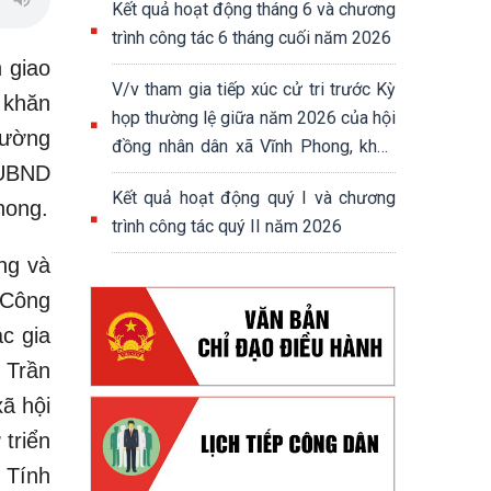
Kết quả hoạt động tháng 6 và chương
trình công tác 6 tháng cuối năm 2026
 giao
V/v tham gia tiếp xúc cử tri trước Kỳ
 khăn
họp thường lệ giữa năm 2026 của hội
hường
đồng nhân dân xã Vĩnh Phong, khoá
 UBND
XIII, nhiệm kỳ 2026-2031
Kết quả hoạt động quý I và chương
hong.
trình công tác quý II năm 2026
ng và
g Công
c gia
 Trần
ã hội
 triển
. Tính