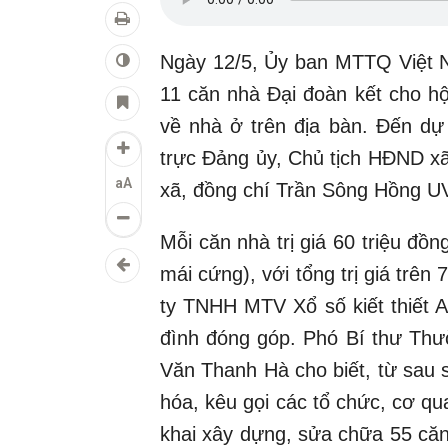
Ngày 12/5, Ủy ban MTTQ Việt N
11 căn nhà Đại đoàn kết cho h
về nhà ở trên địa bàn. Đến d
trực Đảng ủy, Chủ tịch HĐND x
aA
xã, đồng chí Trần Sông Hồng U
Mỗi căn nhà trị giá 60 triệu đồ
mái cứng), với tổng trị giá trê
ty TNHH MTV Xổ số kiết thiết A
đình đóng góp. Phó Bí thư Thư
Văn Thanh Hà cho biết, từ sau 
hóa, kêu gọi các tổ chức, cơ qua
khai xây dựng, sửa chữa 55 căn n