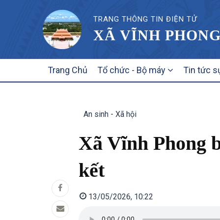
TRANG THÔNG TIN ĐIỆN TỬ
XÃ VĨNH PHONG
MAIN
Trang Chủ
Tổ chức - Bộ máy
Tin tức s
NAVIGATION
An sinh - Xã hội
Xã Vĩnh Phong b
kết
13/05/2026, 10:22