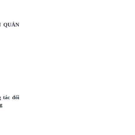
N QUẢN
 tác đối
ng