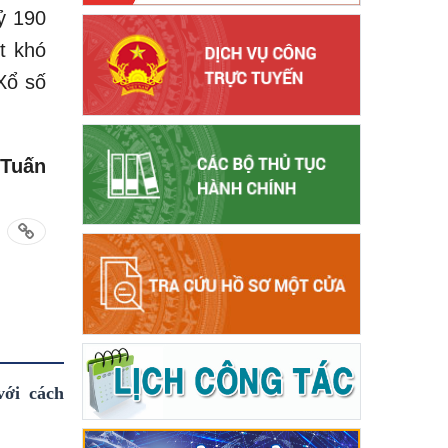
tỷ 190
t khó
Xổ số
 Tuấn
với cách