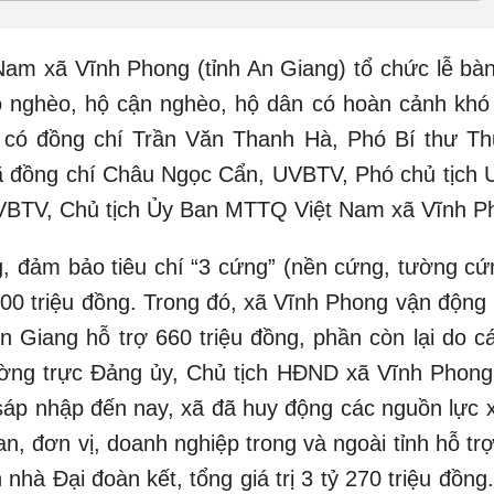
am xã Vĩnh Phong (tỉnh An Giang) tổ chức lễ bàn
ộ nghèo, hộ cận nghèo, hộ dân có hoàn cảnh khó
ự có đồng chí Trần Văn Thanh Hà, Phó Bí thư T
ã đồng chí Châu Ngọc Cẩn, UVBTV, Phó chủ tịch
VBTV, Chủ tịch Ủy Ban MTTQ Việt Nam xã Vĩnh P
ng, đảm bảo tiêu chí “3 cứng” (nền cứng, tường cứ
n 700 triệu đồng. Trong đó, xã Vĩnh Phong vận độn
n Giang hỗ trợ 660 triệu đồng, phần còn lại do cá
ờng trực Đảng ủy, Chủ tịch HĐND xã Vĩnh Phong
sáp nhập đến nay, xã đã huy động các nguồn lực x
n, đơn vị, doanh nghiệp trong và ngoài tỉnh hỗ trợ
hà Đại đoàn kết, tổng giá trị 3 tỷ 270 triệu đồng