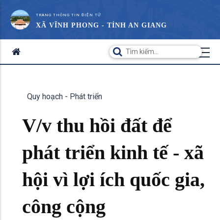
TRANG THÔNG TIN ĐIỆN TỬ
XÃ VĨNH PHONG - TỈNH AN GIANG
Quy hoạch - Phát triển
V/v thu hồi đất để
phát triển kinh tế - xã
hội vì lợi ích quốc gia,
công cộng