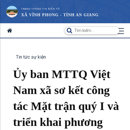
TRANG THÔNG TIN ĐIỆN TỬ
XÃ VĨNH PHONG - TỈNH AN GIANG
Tin tức sự kiện
Ủy ban MTTQ Việt
Nam xã sơ kết công
tác Mặt trận quý I và
triển khai phương