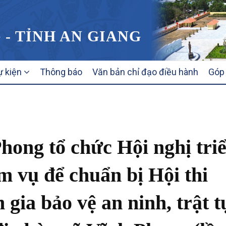
 - TỈNH AN GIANG
ự kiện
Thông báo
Văn bản chỉ đạo điều hành
Góp 
ong tổ chức Hội nghị tri
m vụ để chuẩn bị Hội thi
gia bảo vệ an ninh, trật t