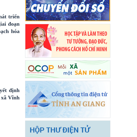
át triển
iai đoạn
oạch hóa
yết định
n xã Vĩnh