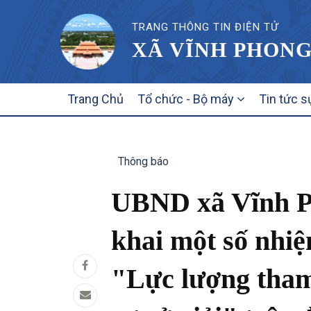
TRANG THÔNG TIN ĐIỆN TỬ
XÃ VĨNH PHONG
MAIN
Trang Chủ
Tổ chức - Bộ máy
Tin tức s
NAVIGATION
Thông báo
UBND xã Vĩnh Ph
khai một số nhiệ
"Lực lượng tham 