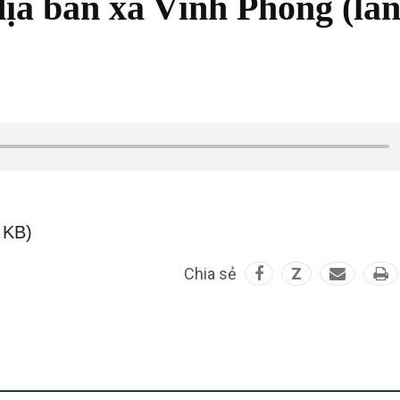
 địa bàn xã Vĩnh Phong (lầ
 KB)
Chia sẻ
Z