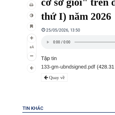
cơ sở giỏi" trên
thứ I) năm 2026
25/05/2026, 13:50
aA
Tập tin
133-gm-ubndsigned.pdf
(428.31
Quay về
TIN KHÁC