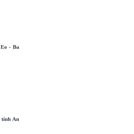
 Eo - Ba
 tỉnh An