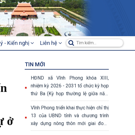
ý - Kiến nghị
Liên hệ
TIN MỚI
HĐND xã Vĩnh Phong khóa XIII,
ển
nhiệm kỳ 2026 - 2031 tổ chức kỳ họp
thứ Ba (Kỳ họp thường lệ giữa năm
2026)
Vĩnh Phong triển khai thực hiện chỉ thị
13 của UBND tỉnh và chương trình
ự ở
xây dựng nông thôn mới giai đoạn
2026 – 2030