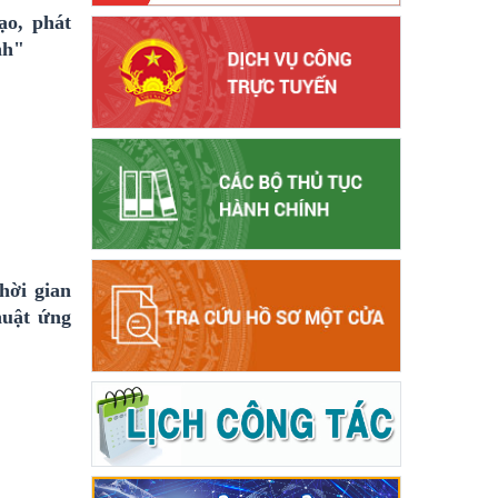
ạo, phát
nh"
hời gian
huật ứng