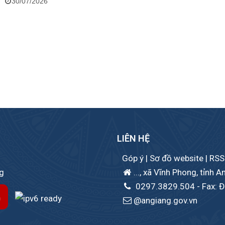
30/07/2026
LIÊN HỆ
Góp ý
|
Sơ đồ website
|
RSS
ng
..., xã Vĩnh Phong, tỉnh A
0297.3829.504
- Fax: Đ
@angiang.gov.vn