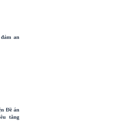
o đảm an
iện Đề án
êu tăng