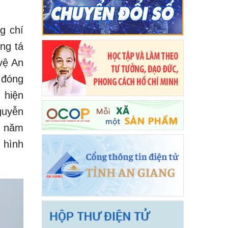
g chí
ng tá
vệ An
 đóng
 hiện
guyễn
g năm
 hình