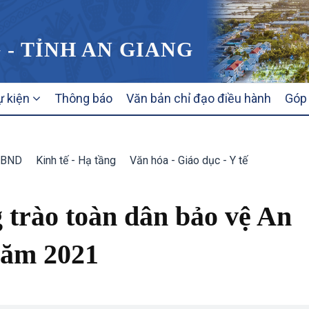
 - TỈNH AN GIANG
ự kiện
Thông báo
Văn bản chỉ đạo điều hành
Góp 
UBND
Kinh tế - Hạ tầng
Văn hóa - Giáo dục - Y tế
 trào toàn dân bảo vệ An
năm 2021