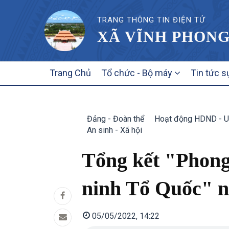
TRANG THÔNG TIN ĐIỆN TỬ
XÃ VĨNH PHONG
MAIN
Trang Chủ
Tổ chức - Bộ máy
Tin tức s
NAVIGATION
Đảng - Đoàn thể
Hoạt động HDND - 
An sinh - Xã hội
Tổng kết "Phong
ninh Tổ Quốc" 
05/05/2022, 14:22