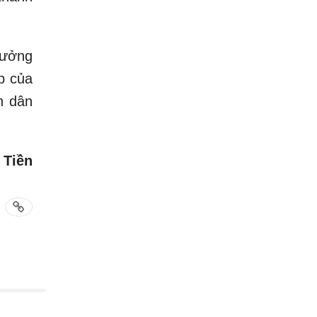
rưởng
p của
n dân
 Tiền