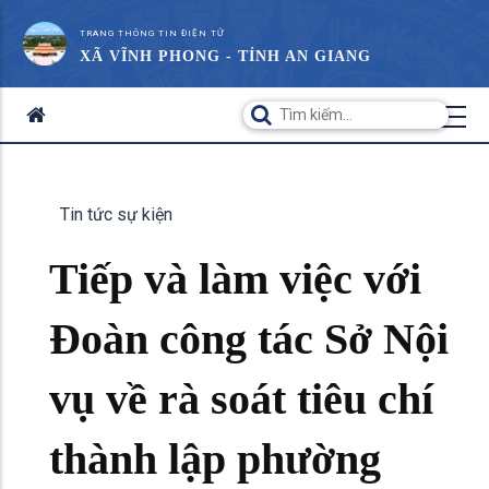
TRANG THÔNG TIN ĐIỆN TỬ
XÃ VĨNH PHONG - TỈNH AN GIANG
Tin tức sự kiện
Tiếp và làm việc với
Đoàn công tác Sở Nội
vụ về rà soát tiêu chí
thành lập phường