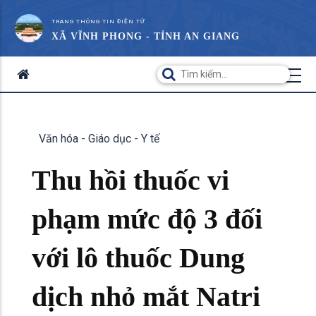
TRANG THÔNG TIN ĐIỆN TỬ
XÃ VĨNH PHONG - TỈNH AN GIANG
Văn hóa - Giáo dục - Y tế
Thu hồi thuốc vi
phạm mức độ 3 đối
với lô thuốc Dung
dịch nhỏ mắt Natri