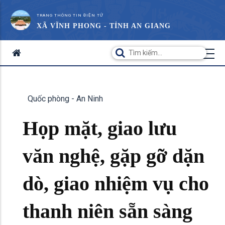
TRANG THÔNG TIN ĐIỆN TỬ
XÃ VĨNH PHONG - TỈNH AN GIANG
Quốc phòng - An Ninh
Họp mặt, giao lưu
văn nghệ, gặp gỡ dặn
dò, giao nhiệm vụ cho
thanh niên sẵn sàng