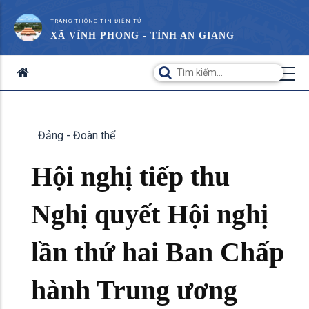
TRANG THÔNG TIN ĐIỆN TỬ
XÃ VĨNH PHONG - TỈNH AN GIANG
Đảng - Đoàn thể
Hội nghị tiếp thu
Nghị quyết Hội nghị
lần thứ hai Ban Chấp
hành Trung ương