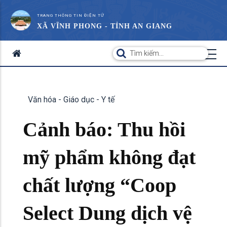
TRANG THÔNG TIN ĐIỆN TỬ
XÃ VĨNH PHONG - TỈNH AN GIANG
Văn hóa - Giáo dục - Y tế
Cảnh báo: Thu hồi
mỹ phẩm không đạt
chất lượng “Coop
Select Dung dịch vệ