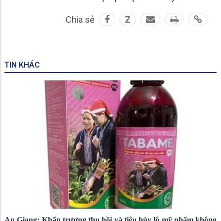
Chia sẻ
Z
TIN KHÁC
An Giang: Khẩn trương thu hồi và tiêu hủy lô mỹ phẩm không