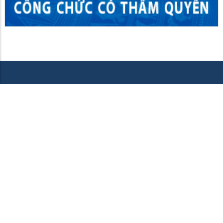
UBND XÃ VĨNH PHONG
Người phát ngôn: UBND Xã Vĩnh Phong
Chịu trách nhiệm nội dung: UBND Xã Vĩnh Phong
LIÊN HỆ
Góp ý
|
Sơ đồ website
|
RSS
..., xã Vĩnh Phong, tỉnh An Giang.