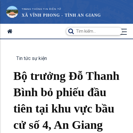
TRANG THÔNG TIN ĐIỆN TỬ
XÃ VĨNH PHONG - TỈNH AN GIANG
Tin tức sự kiện
Bộ trưởng Đỗ Thanh
Bình bỏ phiếu đầu
tiên tại khu vực bầu
cử số 4, An Giang