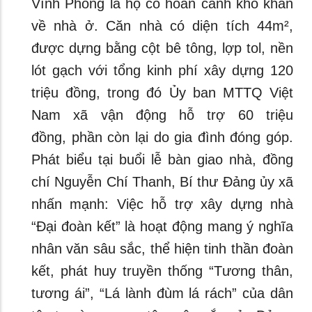
Vĩnh Phong là hộ có hoàn cảnh khó khăn
về nhà ở. Căn nhà có diện tích 44m²,
được dựng bằng cột bê tông, lợp tol, nền
lót gạch với tổng kinh phí xây dựng 120
triệu đồng, trong đó Ủy ban MTTQ Việt
Nam xã vận động hỗ trợ 60 triệu
đồng, phần còn lại do gia đình đóng góp.
Phát biểu tại buổi lễ bàn giao nhà, đồng
chí Nguyễn Chí Thanh, Bí thư Đảng ủy xã
nhấn mạnh: Việc hỗ trợ xây dựng nhà
“Đại đoàn kết” là hoạt động mang ý nghĩa
nhân văn sâu sắc, thể hiện tinh thần đoàn
kết, phát huy truyền thống “Tương thân,
tương ái”, “Lá lành đùm lá rách” của dân