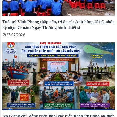
Tuổi trẻ Vĩnh Phong thắp nến, tri ân các Anh hùng liệt sĩ, nhân
kỷ niệm 79 năm Ngày Thương binh - Liệt sĩ
27/07/2026
An Giang chủ động triển khai các biện pháp ứng phó áp thấp