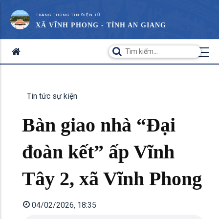
TRANG THÔNG TIN ĐIỆN TỬ
XÃ VĨNH PHONG - TỈNH AN GIANG
Tin tức sự kiện
Bàn giao nhà “Đại
đoàn kết” ấp Vĩnh
Tây 2, xã Vĩnh Phong
04/02/2026, 18:35