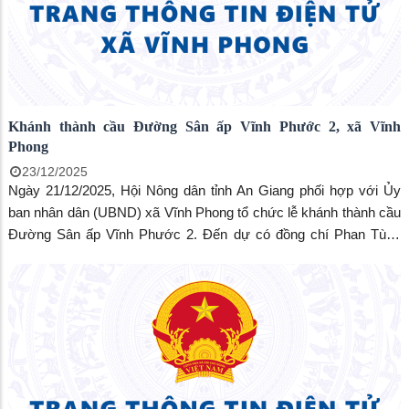
Khánh thành cầu Đường Sân ấp Vĩnh Phước 2, xã Vĩnh
Phong
23/12/2025
Ngày 21/12/2025, Hội Nông dân tỉnh An Giang phối hợp với Ủy
ban nhân dân (UBND) xã Vĩnh Phong tổ chức lễ khánh thành cầu
Đường Sân ấp Vĩnh Phước 2. Đến dự có đồng chí Phan Tùng
Lâm, Phó Chủ tịch Hội Nông dân - Trưởng Ban công tác Hội quần
chúng tỉnh An Giang; đồng chí Nguyễn Chí Thanh, Bí thư Đảng ủy
xã; đồng chí Huỳnh Quốc Huy, Phó Bí thư Đảng ủy, Chủ tịch
UBND xã Vĩnh Phong.&#160;