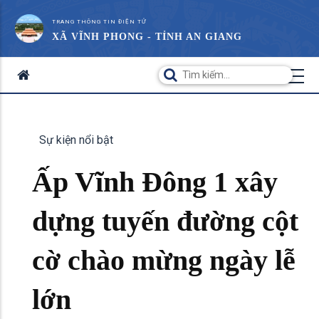
TRANG THÔNG TIN ĐIỆN TỬ
XÃ VĨNH PHONG - TỈNH AN GIANG
Sự kiện nổi bật
Ấp Vĩnh Đông 1 xây
dựng tuyến đường cột
cờ chào mừng ngày lễ
lớn