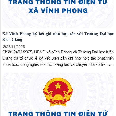
Xã Vĩnh Phong ký kết ghi nhớ hợp tác với Trường Đại học
Kiên Giang
25/11/2025
Chiều 24/11/2025, UBND xã Vĩnh Phong và Trường Đại học Kiên
Giang đã tổ chức lễ ký kết Biên bản ghi nhớ hợp tác phát triển
khoa học, công nghệ, đổi mới sáng tạo và chuyển đổi số trên địa
bàn xã. Đến dự có TS. Nguyễn Hữu Thọ – Bí thư Đảng ủy, Chủ
tịch Hội đồng Trường, đồng chí Nguyễn Chí Thanh, Bí thư Đảng
uỷ xã, đồng chí Huỳnh Quốc Huy, Phó bí thư Đảng uỷ, Chủ tịch
UBND xã.