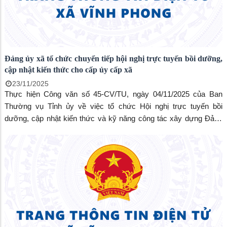
Đảng ủy xã tổ chức chuyển tiếp hội nghị trực tuyến bồi dưỡng,
cập nhật kiến thức cho cấp ủy cấp xã
23/11/2025
Thực hiện Công văn số 45-CV/TU, ngày 04/11/2025 của Ban
Thường vụ Tỉnh ủy về việc tổ chức Hội nghị trực tuyến bồi
dưỡng, cập nhật kiến thức và kỹ năng công tác xây dựng Đảng
đối với cấp ủy cấp xã, trong 02 ngày 22 và 23/11/2025. Thường
trực Đảng ủy xã tổ chức chuyển tiếp hội nghị trực tuyến bồi
dưỡng, cập nhật kiến thức cho cấp ủy cấp xã tại Hội trường Đảng
ủy. Tham dự hội nghị tại điểm cầu xã có các đồng chí trong Ban
Chấp hành Đảng bộ xã, Trưởng, phó, các ban, ngành, các tổ
chức chính trị - xã hội xã và cán bộ các cơ quan tham mưu, giúp
việc Đảng ủy xã.&#160;